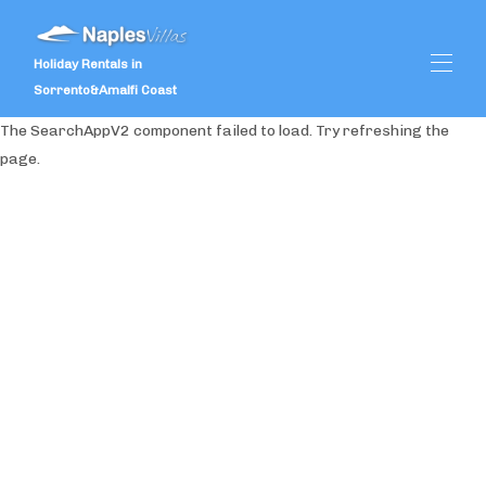
Holiday Rentals in
Sorrento&Amalfi Coast
The SearchAppV2 component failed to load. Try refreshing the
page.
Zuhause
Angebote
Alle Objekte
▾
Kundenbewertungen
Dienstleistungen
▾
Hochzeiten
▾
Was zu tun
▾