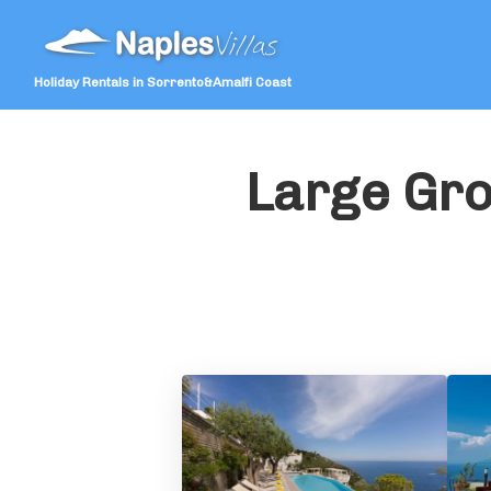
Holiday Rentals in Sorrento&Amalfi Coast
Large Gro