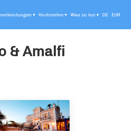
enstleistungen
▾
Hochzeiten
▾
Was zu tun
▾
DE
EUR
o & Amalfi