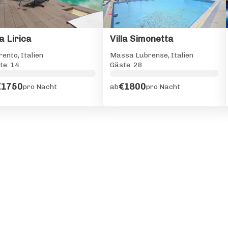
la Lirica
Villa Simonetta
rento, Italien
Massa Lubrense, Italien
te: 14
Gäste: 28
€1750
€1800
pro Nacht
ab
pro Nacht