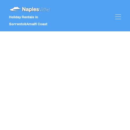
Holiday Rentals in
Sorrento&Amalfi Coast
Domestico
Offerte Speciali
Tutte le proprietà
▾
Recensioni
Servizi
▾
Matrimoni
▾
Cosa fare
▾